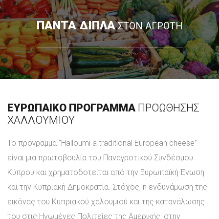
ΠΑΝΤΑ ΔΙΠΛΑ
ΣΤΟΝ ΑΓΡΟΤΗ
ΕΥΡΩΠΑΙΚΟ ΠΡΟΓΡΑΜΜΑ
ΠΡΟΩΘΗΣΗΣ
ΧΑΛΛΟΥΜΙΟΥ
Το πρόγραμμα “Halloumi a traditional European cheese”
είναι μια πρωτοβουλία του Παναγροτικού Συνδέσμου
Κύπρου και χρηματοδοτείται από την Ευρωπαϊκή Ένωση
και την Κυπριακή Δημοκρατία. Στόχος, η ενδυνάμωση της
εικόνας του Kυπριακού χαλουμιού και της κατανάλωσης
του στις Ηνωμένες Πολιτείες της Αμερικής, στην