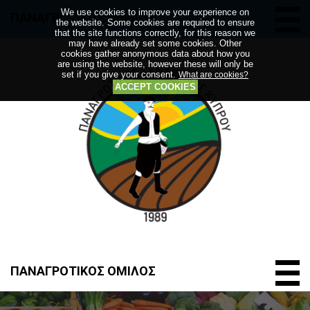
We use cookies to improve your experience on
ΠΑΝΑΓΡΟΤΙΚΟΣ ΟΜΙΛΟΣ
the website. Some cookies are required to ensure
that the site functions correctly, for this reason we
may have already set some cookies. Other
cookies gather anonymous data about how you
are using the website, however these will only be
set if you give your consent.
What are cookies?
ACCEPT COOKIES
ΠΑΝΑΓΡΟΤΙΚΟΣ ΟΜΙΛΟΣ