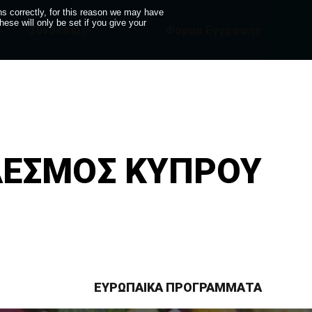
s correctly, for this reason we may have
se will only be set if you give your
Συνδέσεις
Φόρμα Εγγραφής
ΔΕΣΜΟΣ ΚΥΠΡΟΥ
ΕΥΡΩΠΑΙΚΑ ΠΡΟΓΡΑΜΜΑΤΑ