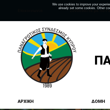
We use cookies to improve your experien
already set some cookies. Other coo
Eπικοινωνία
Συνδεθείτε με το F
ΠΑ
ΑΡΧΙΚΗ
ΔΟΜΗ